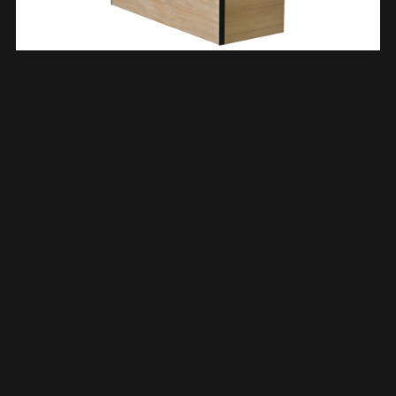
Lotus Onderkast Met 2 Laden 2 Uitsparingen 120 X 45,2 Cm
Naturel Eik/mat Zwart 323689
€
1.135,06
TOEVOEGEN AAN WINKELWAGEN