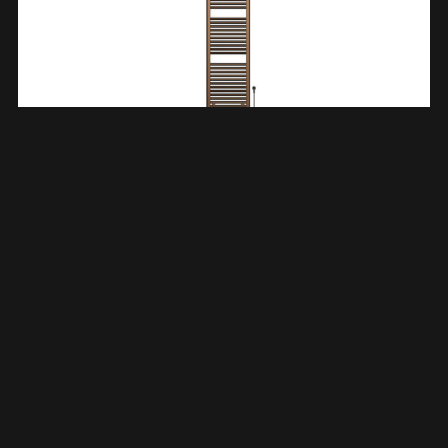
Elara Elektrische Radiator Smart WiFi 181,7 X 45 Cm
Geborsteld Brons Koper PVD 413597
€
631,62
TOEVOEGEN AAN WINKELWAGEN