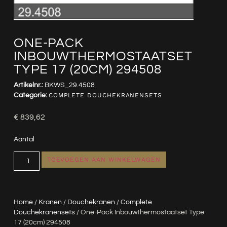
ONE-PACK
INBOUWTHERMOSTAATSET
TYPE 17 (20CM) 294508
Artikelnr.:
BKWS_29.4508
Categorie:
COMPLETE DOUCHEKRANENSETS
€
839,62
Aantal
TOEVOEGEN AAN WINKELWAGEN
Home
/
Kranen
/
Douchekranen
/
Complete
Douchekranensets
/ One-Pack Inbouwthermostaatset Type
17 (20cm) 294508