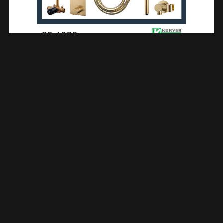
One-Pack Inbouwthermostaatset Rond Type 404 GM (30cm)
291023
€
1.141,75
TOEVOEGEN AAN WINKELWAGEN