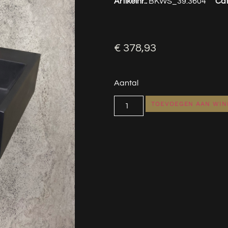
Artikelnr.:
BKWS_39.3604
Cat
€
378,93
Aantal
TOEVOEGEN AAN WI