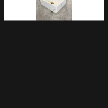
One Pack Leto Fontein 335x290x115 Carrara 393609
€
366,93
TOEVOEGEN AAN WINKELWAGEN