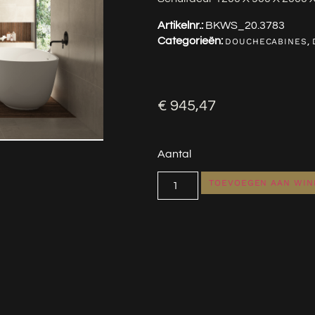
Artikelnr.:
BKWS_20.3783
Categorieën:
,
DOUCHECABINES
€
945,47
Aantal
TOEVOEGEN AAN WI