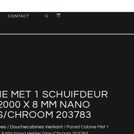
CONTACT
E MET 1 SCHUIFDEUR
 2000 X 8 MM NANO
S/CHROOM 203783
nes
/
Douchecabines Vierkant
/ Pared Cabine Met 1
 X 8 Mm Nano Helder Glas/chroom 203783