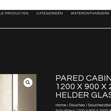
LE PRODUCTEN
CATEGORIEËN
WATERONTHARDERS
PARED CABIN
1200 X 900 X
HELDER GLA
Home
/
Douches
/
Douchecabi
Schuifdeur 1200 X 900 X 2000