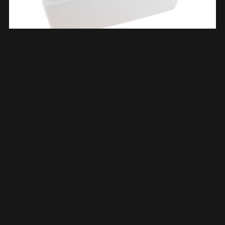
Rhea XXS Fontein Zonder Kraangat Rechts 30,5 X 18 X 11 Cm
Keramiek Glans Wit 323500
€
80,76
TOEVOEGEN AAN WINKELWAGEN