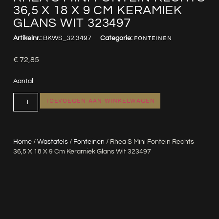
36,5 X 18 X 9 CM KERAMIEK
GLANS WIT 323497
Artikelnr.:
BKWS_32.3497
Categorie:
FONTEINEN
€
72,85
Aantal
TOEVOEGEN AAN WINKELWAGEN
Home
/
Wastafels
/
Fonteinen
/ Rhea S Mini Fontein Rechts
36,5 X 18 X 9 Cm Keramiek Glans Wit 323497