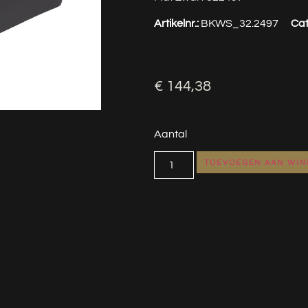
Artikelnr.:
BKWS_32.2497
Cat
€
144,38
Aantal
TOEVOEGEN AAN WI