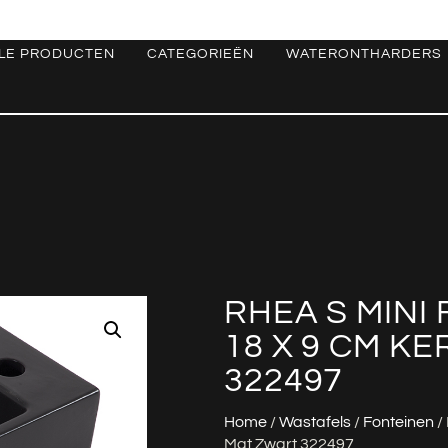
LE PRODUCTEN
CATEGORIEËN
WATERONTHARDERS
RHEA S MINI 
18 X 9 CM K
322497
Home
/
Wastafels
/
Fonteinen
/
Mat Zwart 322497