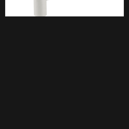
UniMatch Wastafelsifon 5/4″ X 32 Mm Mat Wit 332428
€
52,60
TOEVOEGEN AAN WINKELWAGEN