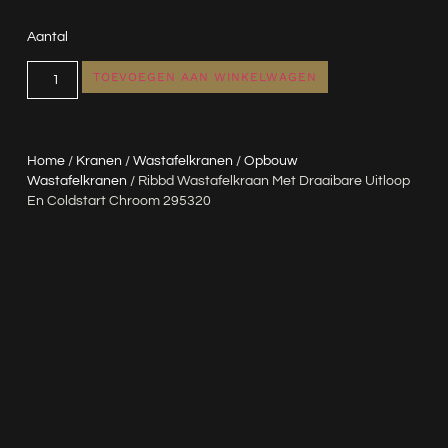
Aantal
TOEVOEGEN AAN WINKELWAGEN
Home
/
Kranen
/
Wastafelkranen
/
Opbouw
Wastafelkranen
/ Ribbd Wastafelkraan Met Draaibare Uitloop
En Coldstart Chroom 295320