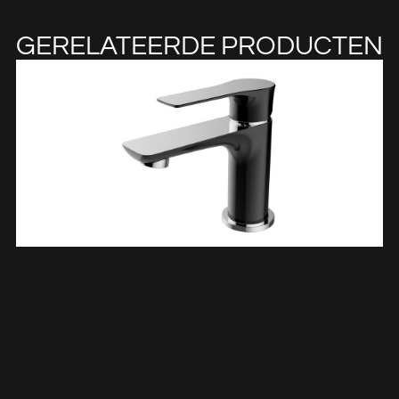
GERELATEERDE PRODUCTEN
Casma Eenhendel Wastafelmengkraan Laag Zwart/chroom
294267
€
126,96
TOEVOEGEN AAN WINKELWAGEN