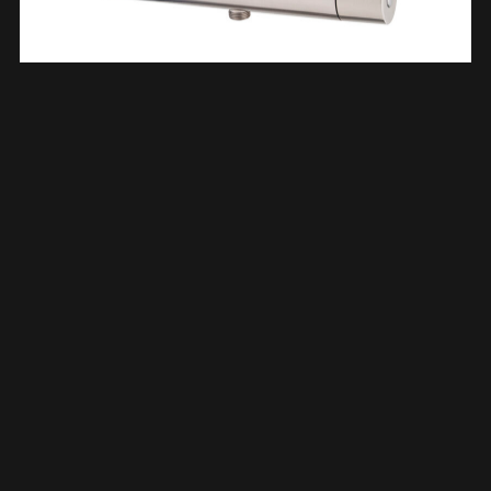
Caral Cool Touch Thermostatische Douchemengkraan
Geborsteld Staal PVD 294930
€
287,30
TOEVOEGEN AAN WINKELWAGEN