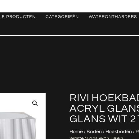
LE PRODUCTEN
CATEGORIEËN
WATERONTHARDERS
RIVI HOEKBA
ACRYL GLAN
GLANS WIT 2
Home
/
Baden
/
Hoekbaden
/ R
Waste Glans Wit 213683