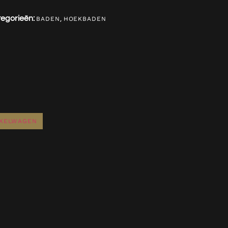
egorieën:
,
BADEN
HOEKBADEN
NKELWAGEN