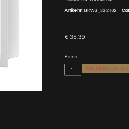
Artikelnr.:
BKWS_33.2102
Cat
€
35,39
Aantal
TOEVOEGEN AAN WI