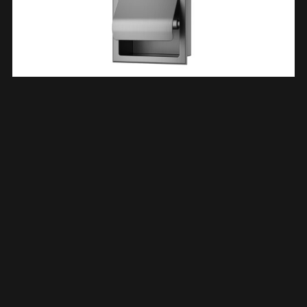
Rocko Toiletrolhouder Met Klep Inbouw Gunmetal PVD 332123
€
77,14
TOEVOEGEN AAN WINKELWAGEN