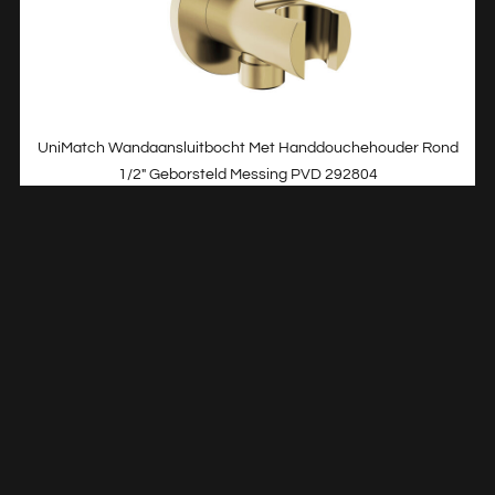
UniMatch Wandaansluitbocht Met Handdouchehouder Rond
1/2″ Geborsteld Messing PVD 292804
€
63,16
TOEVOEGEN AAN WINKELWAGEN