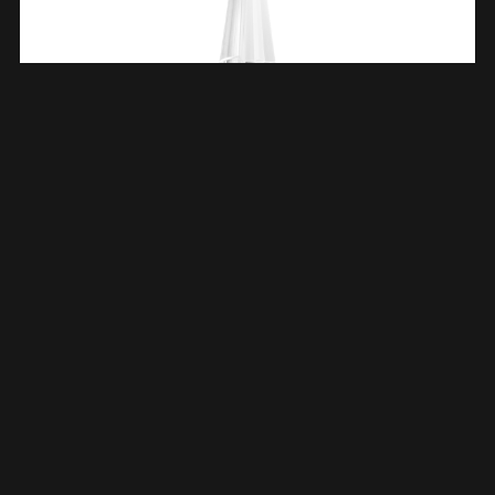
Kunststof Bodemstrip 80cm (20.3840) 206157
€
47,96
TOEVOEGEN AAN WINKELWAGEN