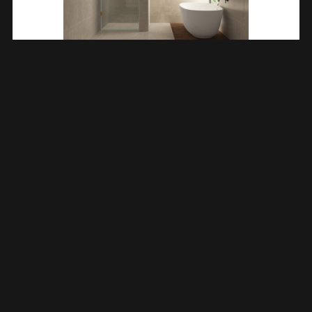
Less Nisdeur 1000 X 2000 X 8 Mm Nano Helder
Glas/geborsteld Brons Koper 203205
€
408,38
TOEVOEGEN AAN WINKELWAGEN