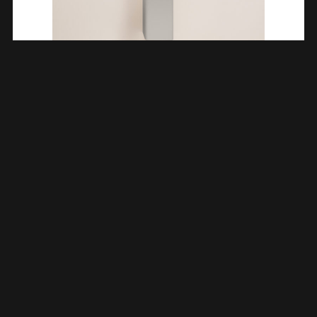
Novira Kolomkast Afgeronde Hoeken 160 X 40 X 35 Cm Mat
Zand 383604
€
584,10
TOEVOEGEN AAN WINKELWAGEN