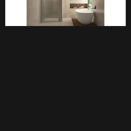
Less Nisdeur 1000 X 2000 X 8 Mm Nano Helder
Glas/geborsteld Brons Koper 203205
€
408,38
TOEVOEGEN AAN WINKELWAGEN