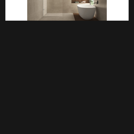
Less Inloopdouche 600 X 2000 X 8 Mm Nano Helder
Glas/chroom 203207
€
225,44
TOEVOEGEN AAN WINKELWAGEN