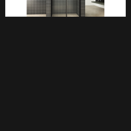
Slide Nis Schuifdeur 1200 X 2000 X 8 Mm Nano Helder
Glas/mat Zwart 202801
€
762,89
TOEVOEGEN AAN WINKELWAGEN