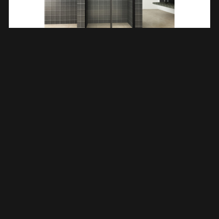
Slide Nis Schuifdeur 1100 X 2000 X 8 Mm Nano Helder
Glas/mat Zwart 202800
€
740,11
TOEVOEGEN AAN WINKELWAGEN