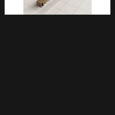
Slim Stabilisatiestang 120 Cm Geborsteld Brons Koper 203416
€
31,76
TOEVOEGEN AAN WINKELWAGEN