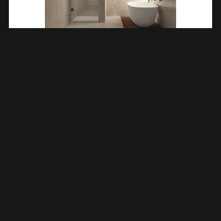
Less Nisdeur 1000 X 2000 X 8 Mm Nano Helder Glas/gunmetal
203204
€
408,38
TOEVOEGEN AAN WINKELWAGEN