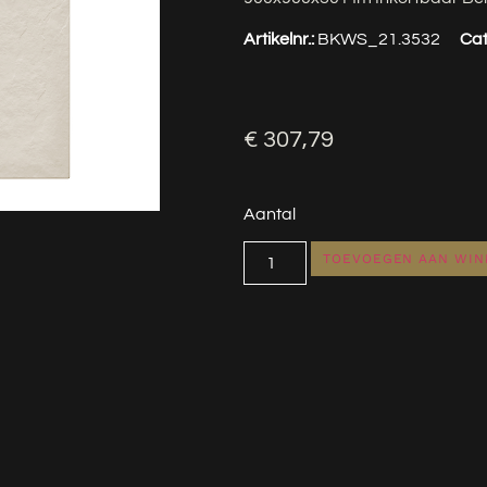
Artikelnr.:
BKWS_21.3532
Cat
€
307,79
Aantal
TOEVOEGEN AAN WI