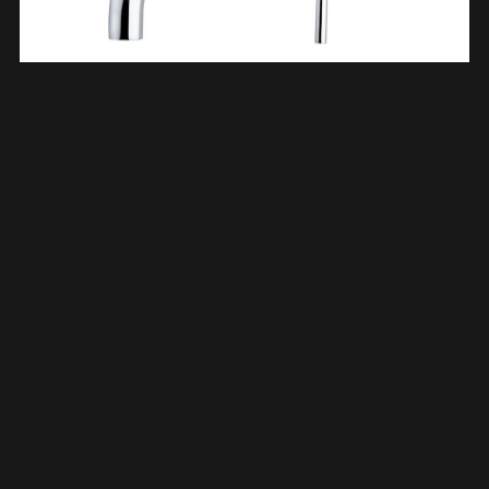
Caral Afbouwdeel Eenhendel Wastafelkraan Met Coldstart
Chroom 297153
€
99,69
TOEVOEGEN AAN WINKELWAGEN