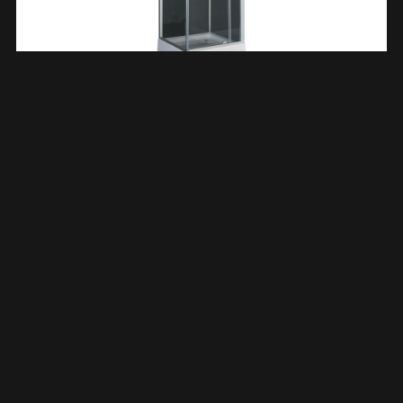
Domino Complete Douchecabine 90x90x210 Alu Mat 5mm
Glas 101877
€
890,82
TOEVOEGEN AAN WINKELWAGEN