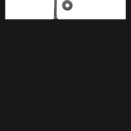
Minimal Hoekstopkraan 1/2″x3/8″ Met Flexibele Aansluitslang
1/2″x3/8″ 25 Cm Gunmetal 523903
€
32,71
TOEVOEGEN AAN WINKELWAGEN