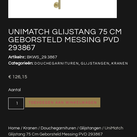
UNIMATCH GLIJSTANG 75 CM
GEBORSTELD MESSING PVD
293867
Artikelnr.:
BKWS_29.3867
Categorieën:
DOUCHEGARNITUREN
,
GLIJSTANGEN
,
KRANEN
€
126,15
Aantal
TOEVOEGEN AAN WINKELWAGEN
Home
/
Kranen
/
Douchegarnituren
/
Glijstangen
/ UniMatch
Glijstang 75 Cm Geborsteld Messing PVD 293867