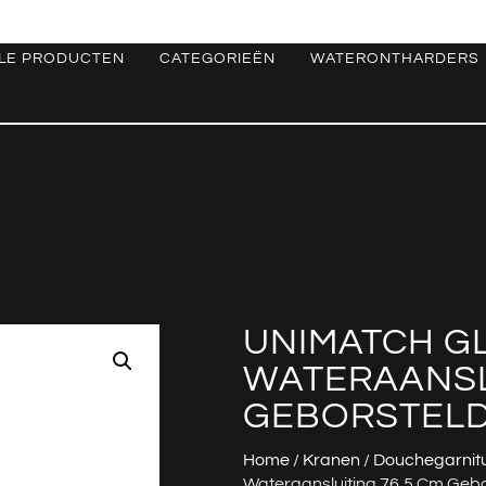
LE PRODUCTEN
CATEGORIEËN
WATERONTHARDERS
UNIMATCH G
WATERAANSLU
GEBORSTELD
Home
/
Kranen
/
Douchegarnit
Wateraansluiting 76,5 Cm Geb