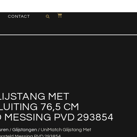
CONTACT
LIJSTANG MET
ITING 76,5 CM
 MESSING PVD 293854
uren
/
Glijstangen
/ UniMatch Glijstang Met
orsteld Messing PVD 293854