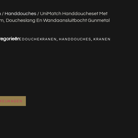
n
/
Handdouches
/ UniMatch Handdoucheset Met
m, Doucheslang En Wandaansluitbocht Gunmetal
egorieën:
,
,
DOUCHEKRANEN
HANDDOUCHES
KRANEN
NKELWAGEN