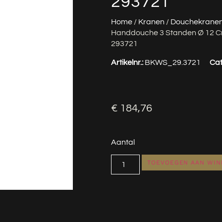
293721
Home
/
Kranen
/
Douchekrane
Handdouche 3 Standen Ø 12 C
293721
Artikelnr.:
BKWS_29.3721
Cat
€
184,76
Aantal
TOEVOEGEN AAN WI