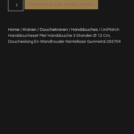
TOEVOEGEN AAN WINKELWAGEN
Home
/
Kranen
/
Douchekranen
/
Handdouches
/ UniMatch
Handdoucheset Met Handdouche 3 Standen Ø 12 Cm,
Doucheslang En Wandhouder Kantelbaar Gunmetal 293704