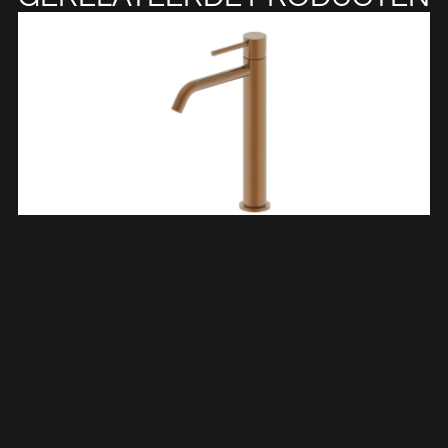
Style XL Wastafelkraan Hoog Geborsteld Brons Koper PVD
291626
€
233,09
TOEVOEGEN AAN WINKELWAGEN