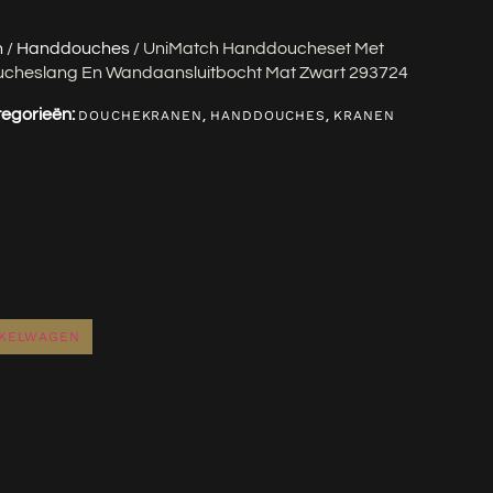
n
/
Handdouches
/ UniMatch Handdoucheset Met
ucheslang En Wandaansluitbocht Mat Zwart 293724
egorieën:
,
,
DOUCHEKRANEN
HANDDOUCHES
KRANEN
NKELWAGEN