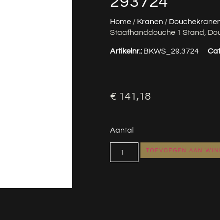
293724
Home
/
Kranen
/
Douchekrane
Staafhanddouche 1 Stand, Do
Artikelnr.:
BKWS_29.3724
Cat
€
141,18
Aantal
TOEVOEGEN AAN WI