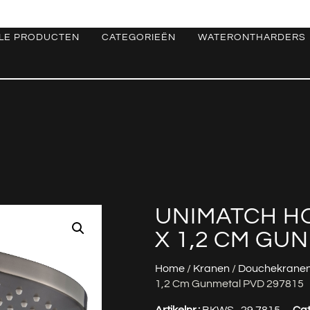
LE PRODUCTEN
CATEGORIEËN
WATERONTHARDERS
UNIMATCH H
X 1,2 CM GU
Home
/
Kranen
/
Douchekrane
1,2 Cm Gunmetal PVD 297815
Artikelnr.:
BKWS_29.7815
Cat