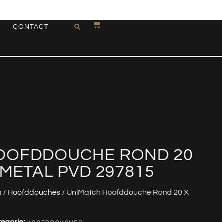
CONTACT
OOFDDOUCHE ROND 20
NMETAL PVD 297815
n
/
Hoofddouches
/ UniMatch Hoofddouche Rond 20 X
egorie: