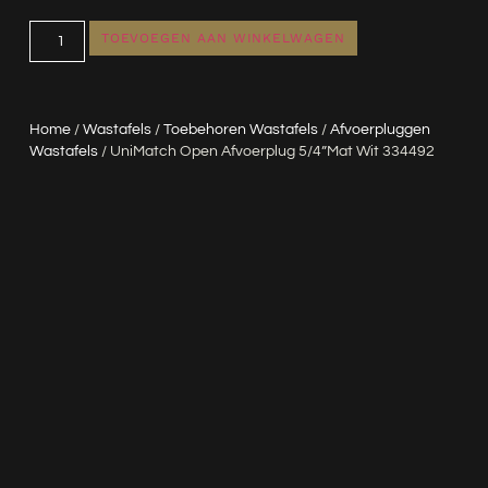
TOEVOEGEN AAN WINKELWAGEN
Home
/
Wastafels
/
Toebehoren Wastafels
/
Afvoerpluggen
Wastafels
/ UniMatch Open Afvoerplug 5/4”mat Wit 334492