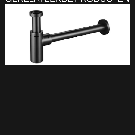
UniMatch Wastafelsifon 5/4″ X 32 Mm Gunmetal 332427
€
59,85
TOEVOEGEN AAN WINKELWAGEN