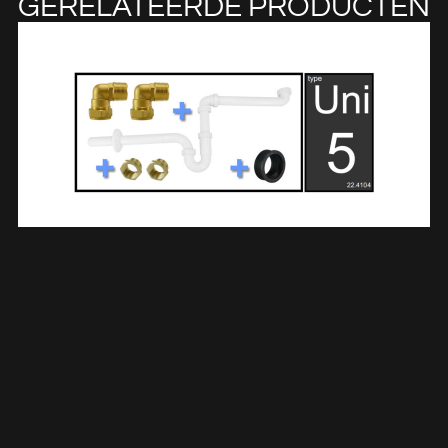
GERELATEERDE PRODUCTEN
Uni-5 Ruimtebesparende Wastafelsifon Aansluitset 224104
€
15,86
TOEVOEGEN AAN WINKELWAGEN