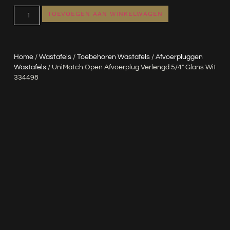
TOEVOEGEN AAN WINKELWAGEN
Home
/
Wastafels
/
Toebehoren Wastafels
/
Afvoerpluggen
Wastafels
/ UniMatch Open Afvoerplug Verlengd 5/4″ Glans Wit
334498