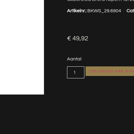
Artikelnr.:
BKWS_29.6904
Cat
€
49,92
Aantal
TOEVOEGEN AAN WI