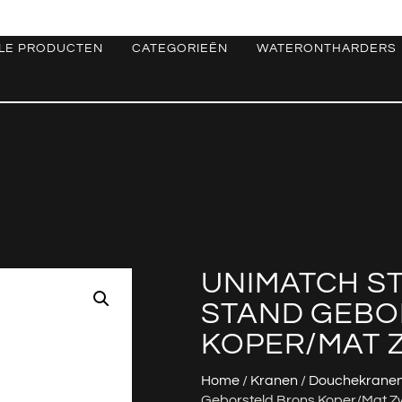
LE PRODUCTEN
CATEGORIEËN
WATERONTHARDERS
UNIMATCH S
STAND GEBO
KOPER/MAT 
Home
/
Kranen
/
Douchekrane
Geborsteld Brons Koper/mat Z