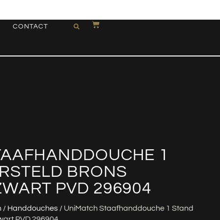
CONTACT
TAAFHANDDOUCHE 1
RSTELD BRONS
ZWART PVD 296904
n
/
Handdouches
/ UniMatch Staafhanddouche 1 Stand
wart PVD 296904