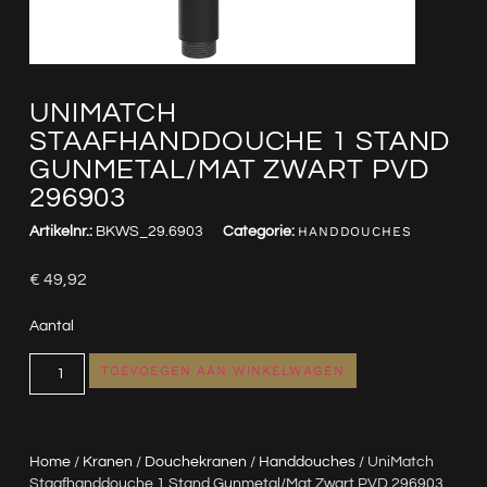
UNIMATCH
STAAFHANDDOUCHE 1 STAND
GUNMETAL/MAT ZWART PVD
296903
Artikelnr.:
BKWS_29.6903
Categorie:
HANDDOUCHES
€
49,92
Aantal
TOEVOEGEN AAN WINKELWAGEN
Home
/
Kranen
/
Douchekranen
/
Handdouches
/ UniMatch
Staafhanddouche 1 Stand Gunmetal/mat Zwart PVD 296903