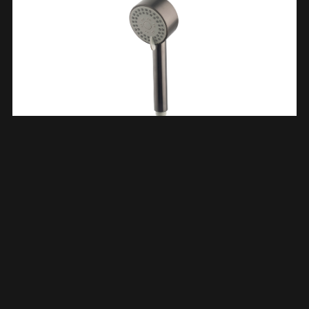
UniMatch Cadans Handdouche 3 Standen Ø 8 Cm Gunmetal
PVD 297916
€
40,27
TOEVOEGEN AAN WINKELWAGEN