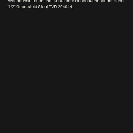
Wandaansluitbocht Met Kantelbare Handdouchehouder Rond
1/2″ Geborsteld Staal PVD 294944