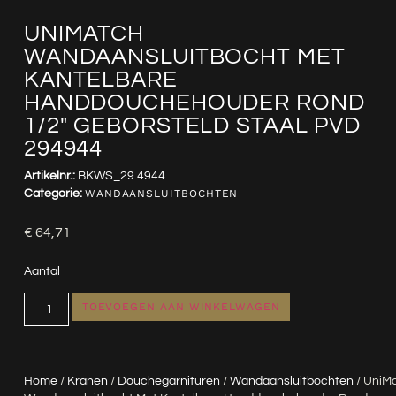
UNIMATCH
WANDAANSLUITBOCHT MET
KANTELBARE
HANDDOUCHEHOUDER ROND
1/2″ GEBORSTELD STAAL PVD
294944
Artikelnr.:
BKWS_29.4944
Categorie:
WANDAANSLUITBOCHTEN
€
64,71
Aantal
TOEVOEGEN AAN WINKELWAGEN
Home
/
Kranen
/
Douchegarnituren
/
Wandaansluitbochten
/ UniM