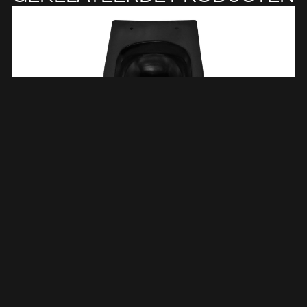
Vesta Junior Wandcloset Rimless Verkort Mat Zwart 323529
€
150,28
TOEVOEGEN AAN WINKELWAGEN