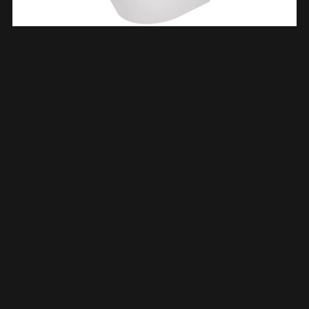
Vesta Tornado Flush Wandcloset Rimless Mat Wit 322507
€
264,50
TOEVOEGEN AAN WINKELWAGEN