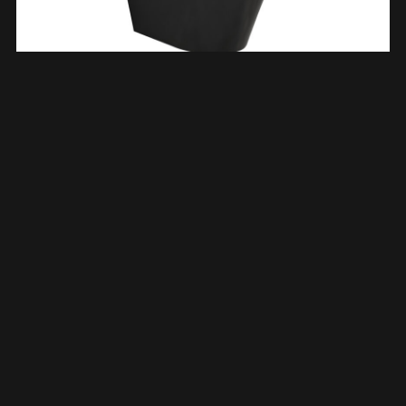
Vesta Wandcloset Rimless Met Bidetkraan Warm Koud Water
Met Vesta Toiletzitting Mat Zwart 323340
€
510,24
TOEVOEGEN AAN WINKELWAGEN