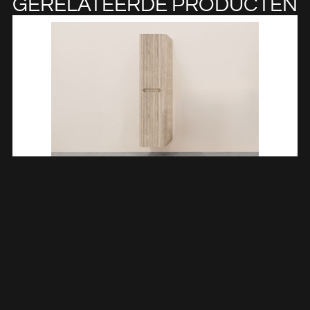
GERELATEERDE PRODUCTEN
Sulora Kolomkast Afgeronde Hoeken Geribbeld 160 X 40 X 35
Cm Licht Eiken 383607
€
449,10
TOEVOEGEN AAN WINKELWAGEN