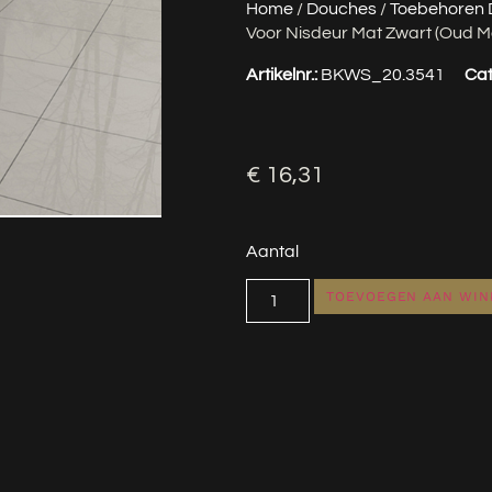
Home
/
Douches
/
Toebehoren
Voor Nisdeur Mat Zwart (oud M
Artikelnr.:
BKWS_20.3541
Cat
€
16,31
Aantal
TOEVOEGEN AAN WI