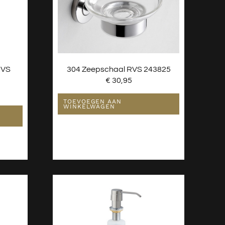
RVS
304 Zeepschaal RVS 243825
€
30,95
TOEVOEGEN AAN
WINKELWAGEN