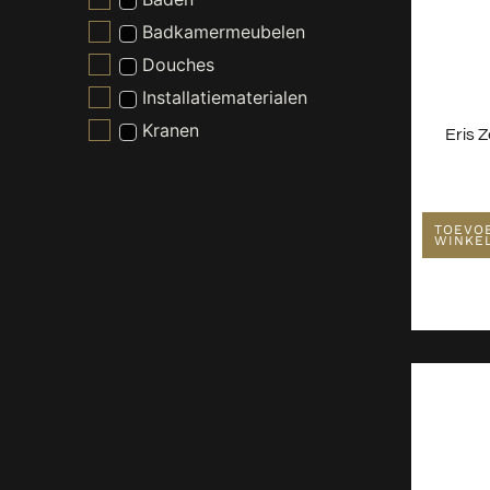
Badkamermeubelen
Douches
Installatiematerialen
Kranen
Eris 
Nieuw - Wordt Niet Gebruikt
Radiatoren
Spiegels
TOEVO
WINKE
Toiletten
Verlichting
Wastafels
Waterontharder