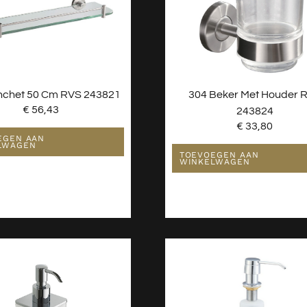
nchet 50 Cm RVS 243821
304 Beker Met Houder 
€
56,43
243824
€
33,80
EGEN AAN
LWAGEN
TOEVOEGEN AAN
WINKELWAGEN