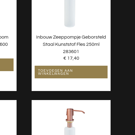
room
Inbouw Zeeppompje Geborsteld
3600
Staal Kunststof Fles 250ml
283601
€
17,40
TOEVOEGEN AAN
WINKELWAGEN