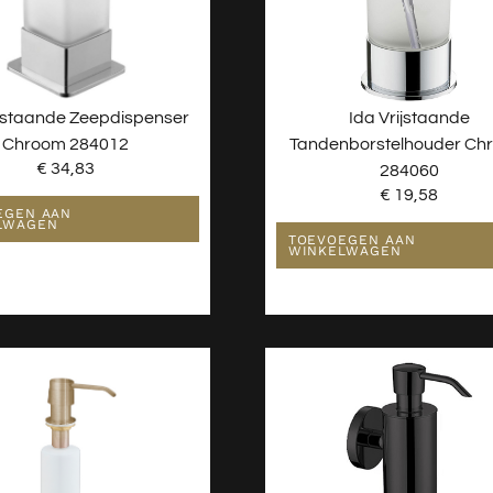
ijstaande Zeepdispenser
Ida Vrijstaande
Chroom 284012
Tandenborstelhouder Ch
€
34,83
284060
€
19,58
EGEN AAN
LWAGEN
TOEVOEGEN AAN
WINKELWAGEN