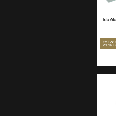
Ida Gl
TOEVO
WINKE