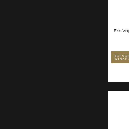
Eris Vr
TOEVO
WINKE