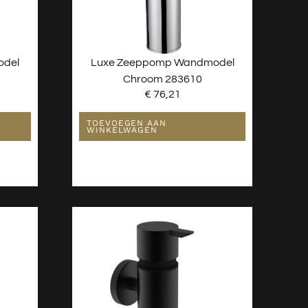
odel
Luxe Zeeppomp Wandmodel
Chroom 283610
€
76,21
TOEVOEGEN AAN
WINKELWAGEN