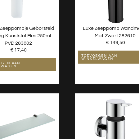
 Zeeppompje Geborsteld
Luxe Zeeppomp Wandm
g Kunststof Fles 250ml
Mat-Zwart 282610
€
149,50
PVD 283602
€
17,40
TOEVOEGEN AAN
WINKELWAGEN
EGEN AAN
LWAGEN