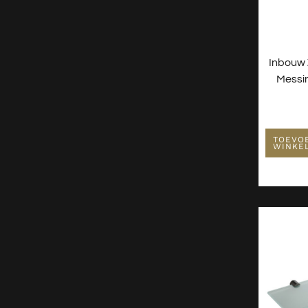
Inbouw
Messin
TOEVO
WINKE