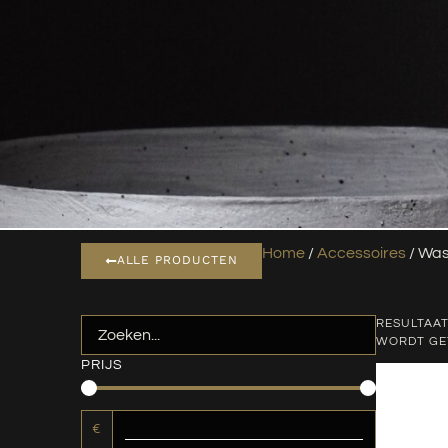
Home
/
Accessoires
/ Was
ALLE PRODUCTEN
RESULTAAT
WORDT G
PRIJS
€