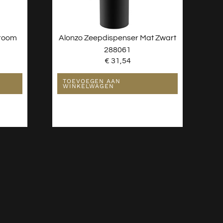
hroom
Alonzo Zeepdispenser Mat Zwart
288061
€
31,54
TOEVOEGEN AAN
WINKELWAGEN