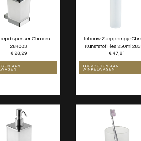
Zeepdispenser Chroom
Inbouw Zeeppompje Ch
284003
Kunststof Fles 250ml 28
€
28,29
€
47,81
EGEN AAN
TOEVOEGEN AAN
LWAGEN
WINKELWAGEN