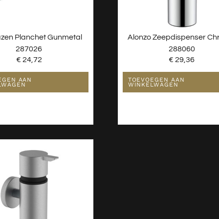
azen Planchet Gunmetal
Alonzo Zeepdispenser C
287026
288060
€
24,72
€
29,36
EGEN AAN
TOEVOEGEN AAN
LWAGEN
WINKELWAGEN