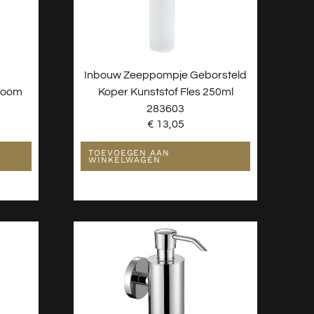
Inbouw Zeeppompje Geborsteld
room
Koper Kunststof Fles 250ml
283603
€
13,05
TOEVOEGEN AAN
WINKELWAGEN