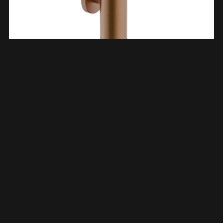
Alonzo Zeepdispenser Geborsteld Brons Koper PVD 288065
€
40,25
TOEVOEGEN AAN WINKELWAGEN