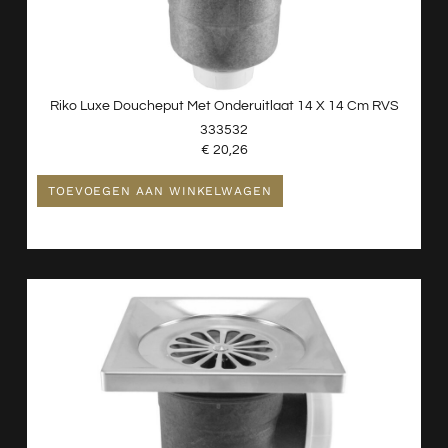
Nieuw - Wordt Niet Gebruikt
Radiatoren
Spiegels
Toiletten
Riko Luxe Doucheput Met Onderuitlaat 14 X 14 Cm RVS
Verlichting
333532
€
20,26
Wastafels
Waterontharder
TOEVOEGEN AAN WINKELWAGEN