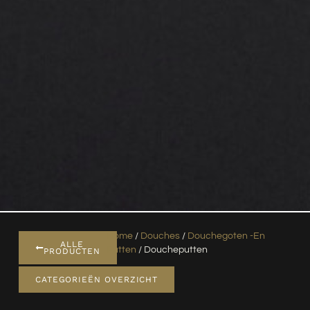
Home
/
Douches
/
Douchegoten -en
ALLE
Putten
/ Doucheputten
PRODUCTEN
CATEGORIEËN OVERZICHT