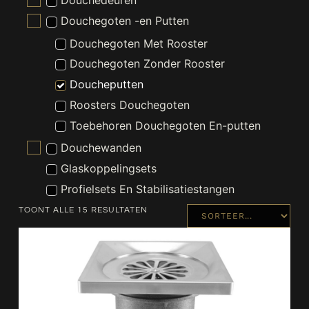
Douchedeuren
Douchegoten -en Putten
Douchegoten Met Rooster
Douchegoten Zonder Rooster
Doucheputten
Roosters Douchegoten
Toebehoren Douchegoten En-putten
Douchewanden
Glaskoppelingsets
Profielsets En Stabilisatiestangen
Scharniersets En Grepen
TOONT ALLE 15 RESULTATEN
Toebehoren Douches
Waterkeringen
Installatiematerialen
Kranen