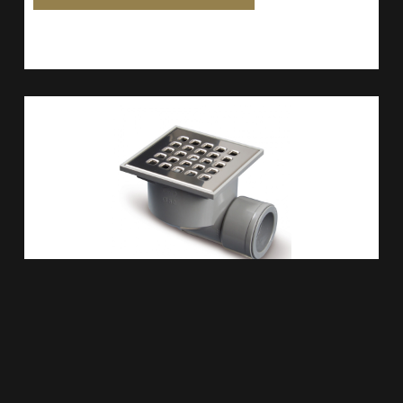
Doucheput 105 X 105 Mm Zijuitloop RVS 333507
€
43,32
TOEVOEGEN AAN WINKELWAGEN