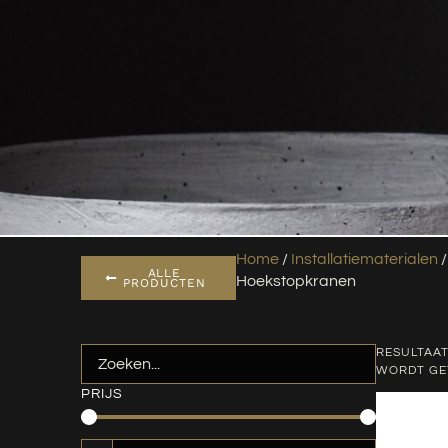
Home
/
Installatiematerialen
ALLE
Hoekstopkranen
PRODUCTEN
RESULTAAT
WORDT G
PRIJS