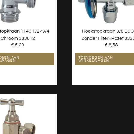
topkraan 1140 1/2×3/4
Hoekstopkraan 3/8 Bui.
Chroom 333612
Zonder Filter+rozet 333
€
5,29
€
6,58
EGEN AAN
TOEVOEGEN AAN
LWAGEN
WINKELWAGEN