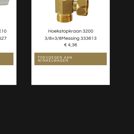
x10
Hoekstopkraan 3200
627
3/8×3/8Messing 333613
€
4,36
TOEVOEGEN AAN
WINKELWAGEN