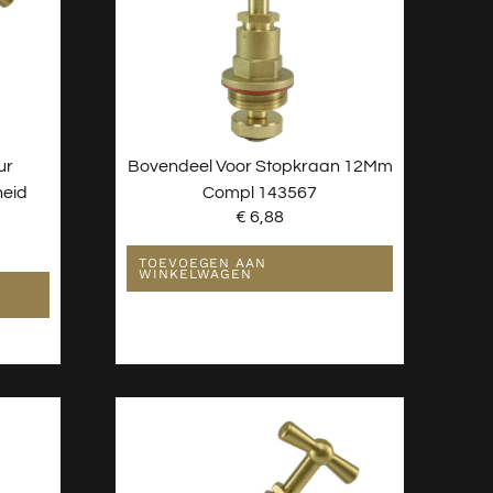
ur
Bovendeel Voor Stopkraan 12Mm
heid
Compl 143567
€
6,88
TOEVOEGEN AAN
WINKELWAGEN