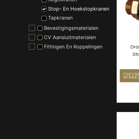
Stop- En Hoekstopkranen
Tapkranen
Bevestigingsmaterialen
CV Aansluitmaterialen
Fittingen En Koppelingen
Dra
St
Gereedschappen
Kraanonderdelen
Slangen En Buizen
TOEVO
WINKE
Wasmachine En Droger
Toebehoren
Witgoed Onderdelen
Kranen
Nieuw - Wordt Niet Gebruikt
Radiatoren
Spiegels