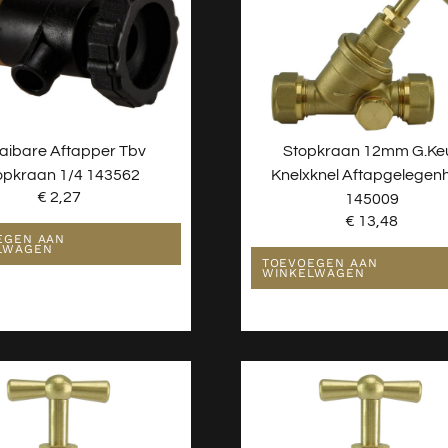
aibare Aftapper Tbv
Stopkraan 12mm G.ke
opkraan 1/4 143562
Knelxknel Aftapgelegen
€
2,27
145009
€
13,48
EGEN AAN
LWAGEN
TOEVOEGEN AAN
WINKELWAGEN