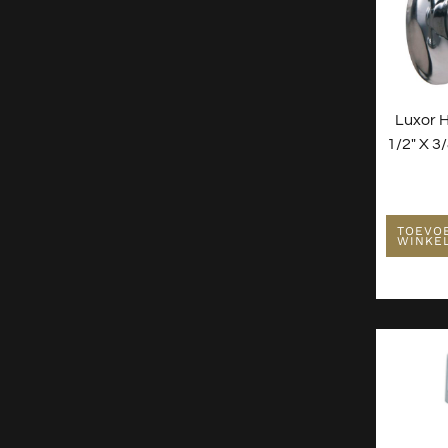
Luxor H
1/2″ X 3
TOEVO
WINKE