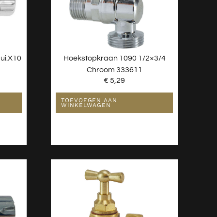
ui.x10
Hoekstopkraan 1090 1/2×3/4
Chroom 333611
€
5,29
TOEVOEGEN AAN
WINKELWAGEN