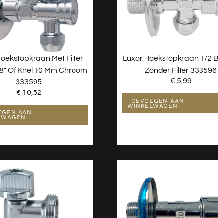
oekstopkraan Met Filter
Luxor Hoekstopkraan 1/2 B
/8″ Of Knel 10 Mm Chroom
Zonder Filter 333596
€
5,99
333595
€
10,52
TOEVOEGEN AAN
WINKELWAGEN
EGEN AAN
LWAGEN