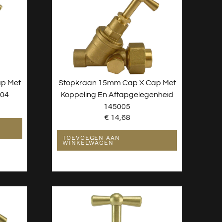
ap Met
Stopkraan 15mm Cap X Cap Met
004
Koppeling En Aftapgelegenheid
145005
€
14,68
TOEVOEGEN AAN
WINKELWAGEN