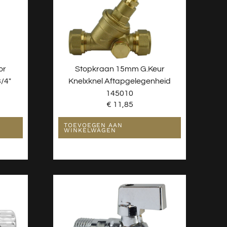
or
Stopkraan 15mm G.keur
/4″
Knelxknel Aftapgelegenheid
145010
€
11,85
TOEVOEGEN AAN
WINKELWAGEN