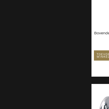
Toiletten
Verlichting
Wastafels
Waterontharder
Bovende
TOEVO
WINKE