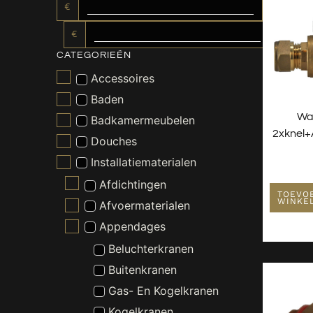
€
€
CATEGORIEËN
Accessoires
Baden
Wa
Badkamermeubelen
2xknel+a
Douches
Installatiematerialen
Afdichtingen
TOEVO
WINKE
Afvoermaterialen
Appendages
Beluchterkranen
Buitenkranen
Gas- En Kogelkranen
Kogelkranen