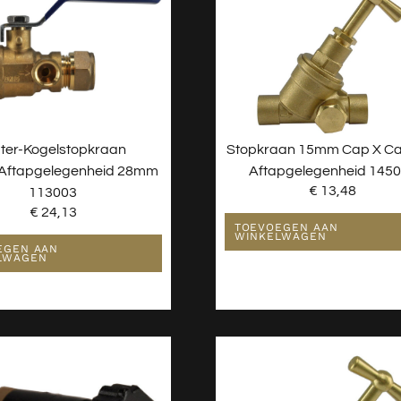
ter-Kogelstopkraan
Stopkraan 15mm Cap X C
ftapgelegenheid 28mm
Aftapgelegenheid 145
€
13,48
113003
€
24,13
TOEVOEGEN AAN
WINKELWAGEN
EGEN AAN
LWAGEN