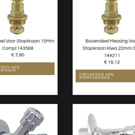
el Voor Stopkraan 15Mm
Bovendeel Messing Vo
Compl 143568
Stopkraan Kiwa 22mm 3
€
7,80
144211
€
18,12
EGEN AAN
LWAGEN
TOEVOEGEN AAN
WINKELWAGEN