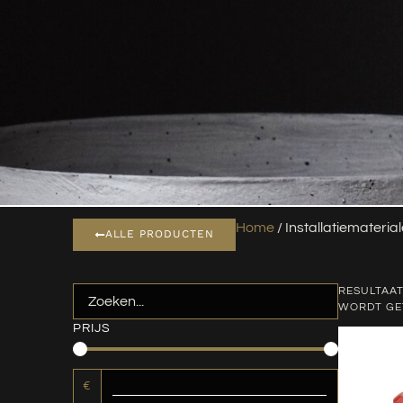
Home
/ Installatiemateria
ALLE PRODUCTEN
RESULTAAT
WORDT G
PRIJS
€