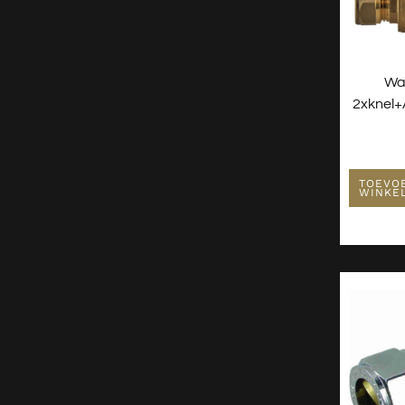
Wa
2xknel+a
TOEVO
WINKE