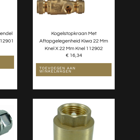
Hendel
Kogelstopkraan Met
112901
Aftapgelegenheid Kiwa 22 Mm
Knel X 22 Mm Knel 112902
€
16,34
TOEVOEGEN AAN
WINKELWAGEN