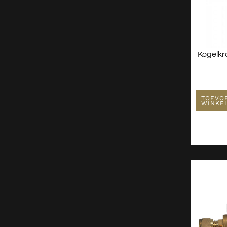
Kogelkr
TOEVO
WINKE