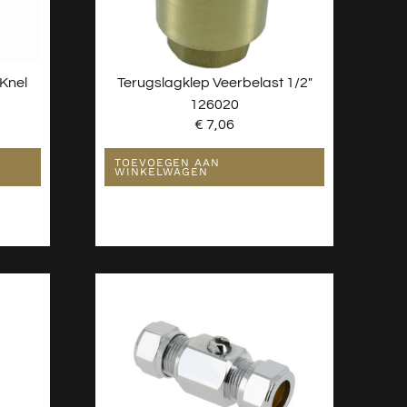
Knel
Terugslagklep Veerbelast 1/2″
126020
€
7,06
TOEVOEGEN AAN
WINKELWAGEN