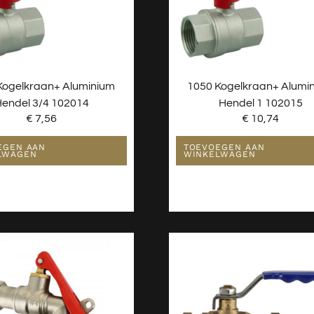
Kogelkraan+ Aluminium
1050 Kogelkraan+ Alumi
endel 3/4 102014
Hendel 1 102015
€
7,56
€
10,74
EGEN AAN
TOEVOEGEN AAN
LWAGEN
WINKELWAGEN