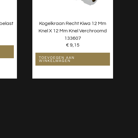
belast
Kogelkraan Recht Kiwa 12 Mm
Knel X 12 Mm Knel Verchroomd
133607
€
9,15
TOEVOEGEN AAN
WINKELWAGEN