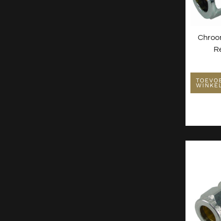
Chroo
R
TOEVO
WINKE