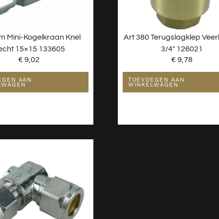
m Mini-Kogelkraan Knel
Art 380 Terugslagklep Veer
echt 15×15 133605
3/4″ 126021
€
9,02
€
9,78
EGEN AAN
TOEVOEGEN AAN
LWAGEN
WINKELWAGEN