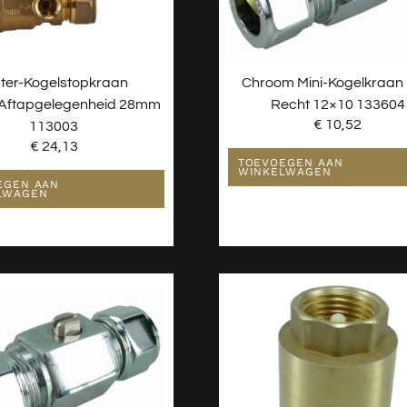
ter-Kogelstopkraan
Chroom Mini-Kogelkraan 
ftapgelegenheid 28mm
Recht 12×10 133604
€
10,52
113003
€
24,13
TOEVOEGEN AAN
WINKELWAGEN
EGEN AAN
LWAGEN