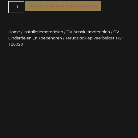
TOEVOEGEN AAN WINKELWAGEN
Home
/
Installatiematerialen
/
CV Aansluitmaterialen
/
CV
Onderdelen En Toebehoren
/ Terugslagklep Veerbelast 1/2″
126020