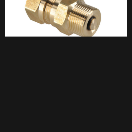
Expansievat-Koppeling 3/4” Bin.xbui. 454610
€
14,98
TOEVOEGEN AAN WINKELWAGEN