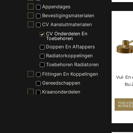
Appendages
Bevestigingsmaterialen
CV Aansluitmaterialen
CV Onderdelen En
Toebehoren
Doppen En Aftappers
Radiatorkoppelingen
Toebehoren Radiatoren
Fittingen En Koppelingen
Vul- En
Gereedschappen
Bu 
Kraanonderdelen
Slangen En Buizen
TOEVO
WINKE
Wasmachine En Droger
Toebehoren
Witgoed Onderdelen
Kranen