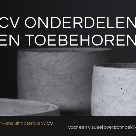
CV ONDERDELE
EN TOEBEHORE
 Aansluitmaterialen
/ CV
Voor een visueel overzicht beki