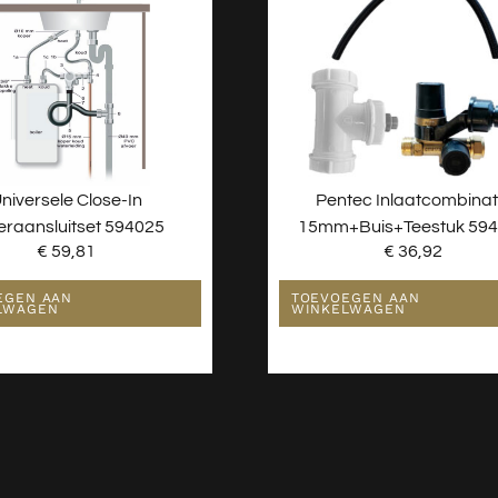
niversele Close-In
Pentec Inlaatcombinat
leraansluitset 594025
15mm+buis+teestuk 59
€
59,81
€
36,92
EGEN AAN
TOEVOEGEN AAN
LWAGEN
WINKELWAGEN