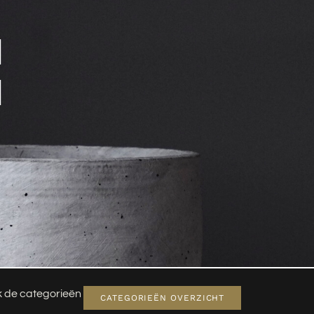
N
N
jk de categorieën
CATEGORIEËN OVERZICHT