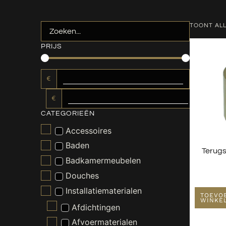
TOONT ALL
PRIJS
€
€
CATEGORIEËN
Accessoires
Baden
Terugs
Badkamermeubelen
Douches
Installatiematerialen
TOEVO
WINKE
Afdichtingen
Afvoermaterialen