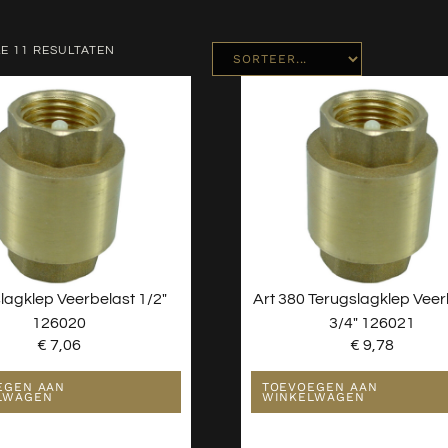
E 11 RESULTATEN
lagklep Veerbelast 1/2″
Art 380 Terugslagklep Veer
126020
3/4″ 126021
€
7,06
€
9,78
EGEN AAN
TOEVOEGEN AAN
LWAGEN
WINKELWAGEN