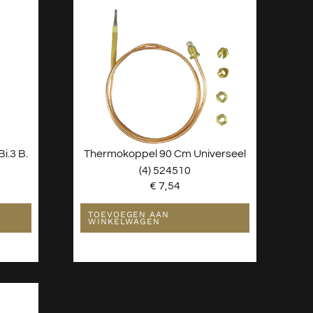
i.3 B.
Thermokoppel 90 Cm Universeel
(4) 524510
€
7,54
TOEVOEGEN AAN
WINKELWAGEN