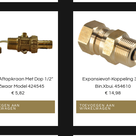
 Aftapkraan Met Dop 1/2″
Expansievat-Koppeling 
Zwaar Model 424545
Bin.xbui. 454610
€
5,82
€
14,98
EGEN AAN
TOEVOEGEN AAN
LWAGEN
WINKELWAGEN