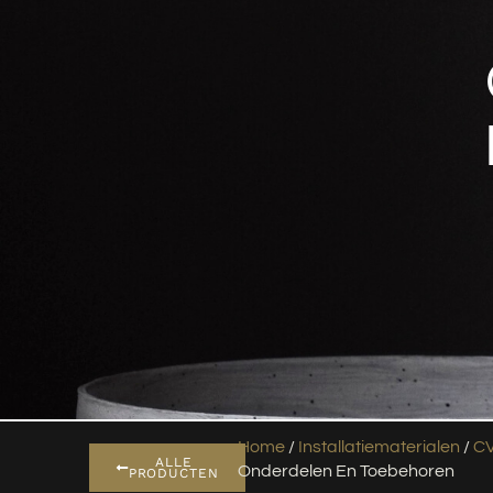
Home
/
Installatiematerialen
/
CV
ALLE
Onderdelen En Toebehoren
PRODUCTEN