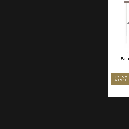
U
Boi
TOEVO
WINKE