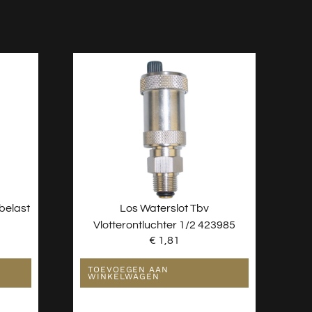
belast
Los Waterslot Tbv
Vlotterontluchter 1/2 423985
€
1,81
TOEVOEGEN AAN
WINKELWAGEN