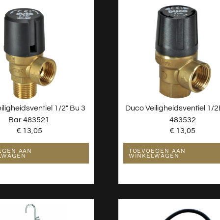
iligheidsventiel 1/2″ Bu 3
Duco Veiligheidsventiel 1/2B
Bar 483521
483532
€
13,05
€
13,05
EGEN AAN
TOEVOEGEN AAN
LWAGEN
WINKELWAGEN