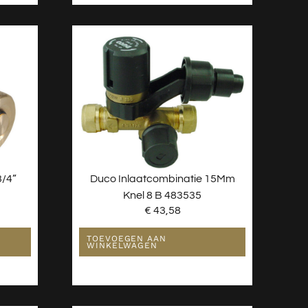
3/4”
Duco Inlaatcombinatie 15Mm
Knel 8 B 483535
€
43,58
TOEVOEGEN AAN
WINKELWAGEN